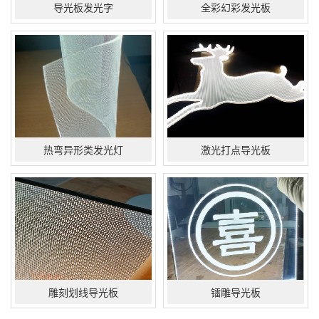
导光板发光字
全彩幻彩发光板
热弯异形类发光灯
激光打点导光板
雕刻划线导光板
镭雕导光板