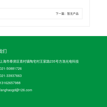
下一篇：
暂无产品
我们
上海市奉贤区青村镇陶宅村王家路235号方浩光电科技
21-50881726
21-33937663
3162657988
anghaogd@126.com