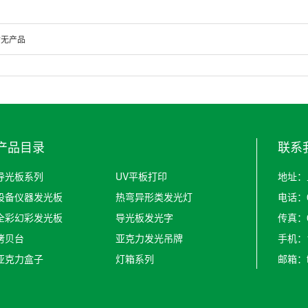
暂无产品
产品目录
联系
导光板系列
UV平板打印
地址：
设备仪器发光板
热弯异形类发光灯
电话：0
全彩幻彩发光板
导光板发光字
传真：0
拷贝台
亚克力发光吊牌
手机：1
亚克力盒子
灯箱系列
邮箱：f