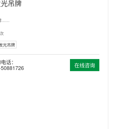
发光吊牌
牌……
 次
发光吊牌
询电话：
在线咨询
-50881726