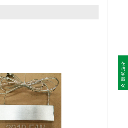
在
线
客
服